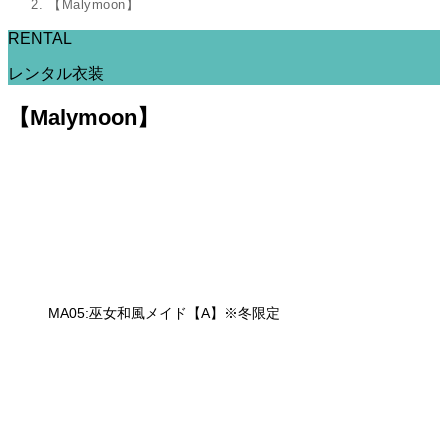
【Malymoon】
RENTAL
レンタル衣装
【Malymoon】
MA05:巫女和風メイド【A】※冬限定