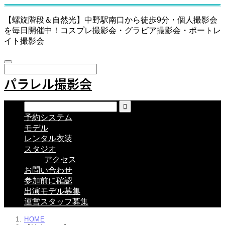
【螺旋階段＆自然光】中野駅南口から徒歩9分・個人撮影会
を毎日開催中！コスプレ撮影会・グラビア撮影会・ポートレ
イト撮影会
パラレル撮影会
予約システム
モデル
レンタル衣装
スタジオ
アクセス
お問い合わせ
参加前に確認
出演モデル募集
運営スタッフ募集
HOME