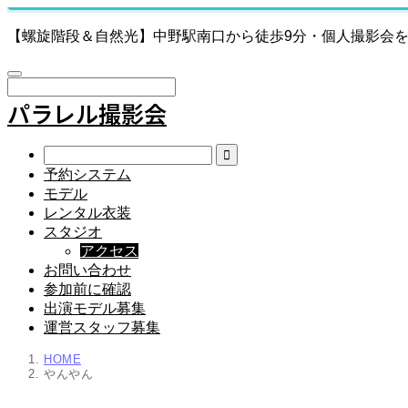
【螺旋階段＆自然光】中野駅南口から徒歩9分・個人撮影会
パラレル撮影会
予約システム
モデル
レンタル衣装
スタジオ
アクセス
お問い合わせ
参加前に確認
出演モデル募集
運営スタッフ募集
HOME
やんやん