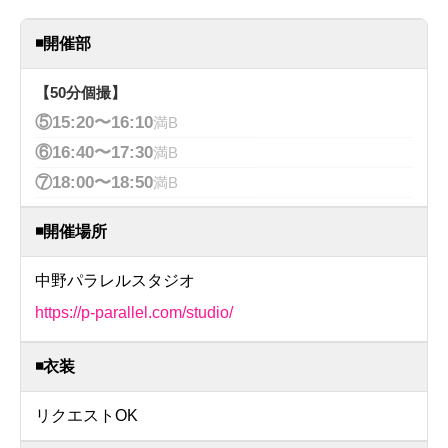
◾️開催部
【50分個撮】
⑤15:20〜16:10
満B
⑥16:40〜17:30
満B
⑦18:00〜18:50
満B
◾️開催場所
中野パラレルスタジオ
https://p-parallel.com/studio/
◾️衣装
リクエストOK