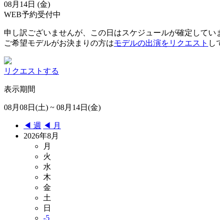
08月14日 (金)
WEB予約受付中
申し訳ございませんが、この日はスケジュールが確定してい
ご希望モデルがお決まりの方は
モデルの出演をリクエスト
し
リクエストする
表示期間
08月08日(土) ~ 08月14日(金)
◀︎ 週
◀︎ 月
2026年8月
月
火
水
木
金
土
日
-5