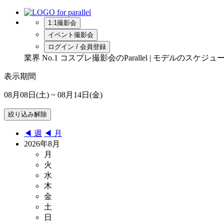
1:1撮影会
イベント撮影会
ログイン / 会員登録
業界 No.1 コスプレ撮影会のParallel | モデルの
表示期間
08月08日(土)
~ 08月14日(金)
◀︎ 週
◀︎ 月
2026年8月
月
火
水
木
金
土
日