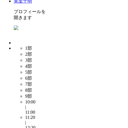
美里千明
プロフィールを
開きます
1部
2部
3部
4部
5部
6部
7部
8部
9部
10:00
|
11:00
11:20
|
12:20