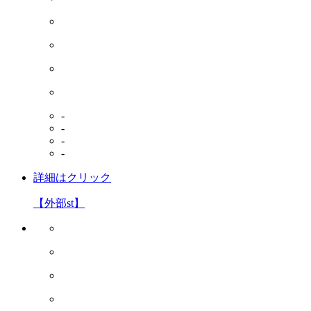
-
-
-
-
詳細はクリック
【外部st】