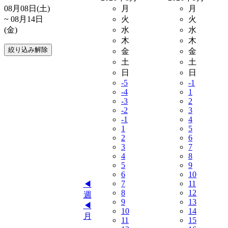
08月08日(土)
月
月
~ 08月14日
火
火
(金)
水
水
木
木
金
金
土
土
日
日
-5
-1
-4
1
-3
2
-2
3
-1
4
1
5
2
6
3
7
4
8
5
9
6
10
7
11
◀︎
8
12
週
9
13
◀︎
10
14
月
11
15