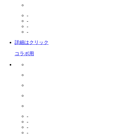
-
-
-
-
詳細はクリック
コラボ用
-
-
-
-