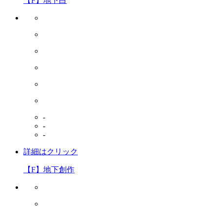
【F】地下白
-
-
-
詳細はクリック
【F】地下創作