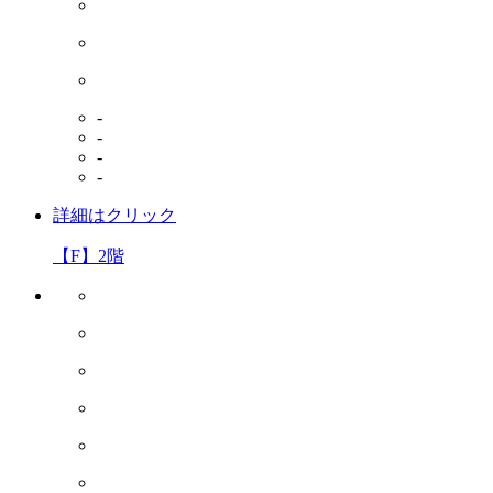
-
-
-
-
詳細はクリック
【F】2階