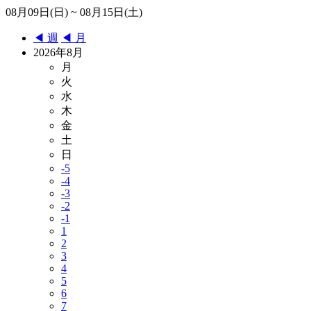
08月09日(日) ~ 08月15日(土)
◀︎ 週
◀︎ 月
2026年8月
月
火
水
木
金
土
日
-5
-4
-3
-2
-1
1
2
3
4
5
6
7