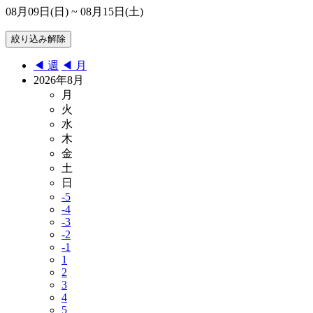
08月09日(日)
~ 08月15日(土)
◀︎ 週
◀︎ 月
2026年8月
月
火
水
木
金
土
日
-5
-4
-3
-2
-1
1
2
3
4
5