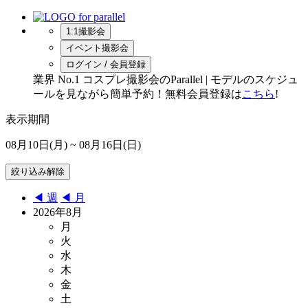
1:1撮影会
イベント撮影会
ログイン / 会員登録
業界 No.1 コスプレ撮影会のParallel | モデルのスケジュ
ールを見ながら簡単予約！無料会員登録は
こちら
!
表示期間
08月10日(月)
~ 08月16日(日)
◀︎ 週
◀︎ 月
2026年8月
月
火
水
木
金
土