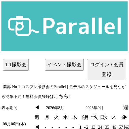
1:1撮影会
イベント撮影会
ログイン / 会員
登録
業界 No.1 コスプレ撮影会のParallel | モデルのスケジュールを見なが
こちら
ら簡単予約！無料会員登録は
!
◀︎
週
表示期間
2026年8月
2026年9月
週
月
火
水
木
金
月
土
火
日
水
木
金
▶︎
08月06日(木)
◀︎
-
-
-
-
-
1
-
2
1
3
2
4
3
5
4
6
5
7
月
6