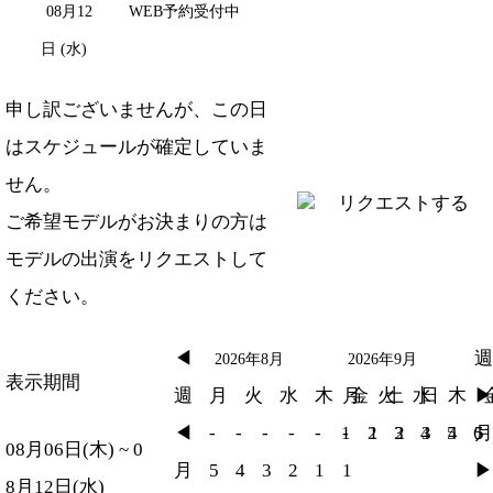
08月12
WEB予約受付中
日 (水)
申し訳ございませんが、この日
はスケジュールが確定していま
せん。
リクエストする
ご希望モデルがお決まりの方は
モデルの出演をリクエスト
して
ください。
◀︎
週
2026年8月
2026年9月
表示期間
週
月
火
水
木
月
金
火
土
水
日
木
▶︎
◀︎
-
-
-
-
-
1
-
2
1
3
2
4
3
5
4
6
5
月
08月06日(木) ~ 0
月
5
4
3
2
1
1
▶︎
8月12日(水)