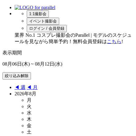
1:1撮影会
イベント撮影会
ログイン / 会員登録
業界 No.1 コスプレ撮影会のParallel | モデルのスケジュ
ールを見ながら簡単予約！無料会員登録は
こちら
!
表示期間
08月06日(木)
~ 08月12日(水)
◀︎ 週
◀︎ 月
2026年8月
月
火
水
木
金
土