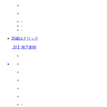
-
-
-
詳細はクリック
【F】地下創作
-