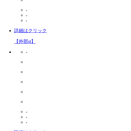
-
-
-
詳細はクリック
【外部st】
-
-
-
-