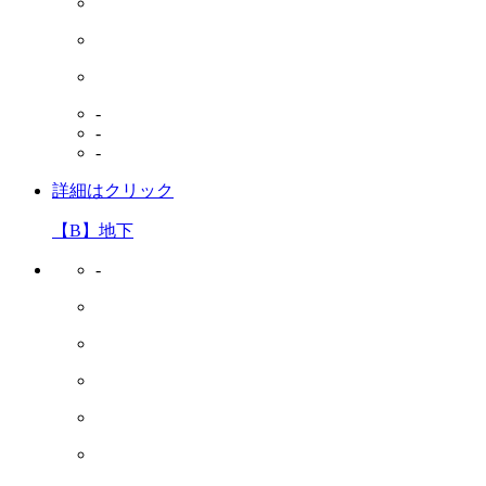
-
-
-
詳細はクリック
【B】地下
-