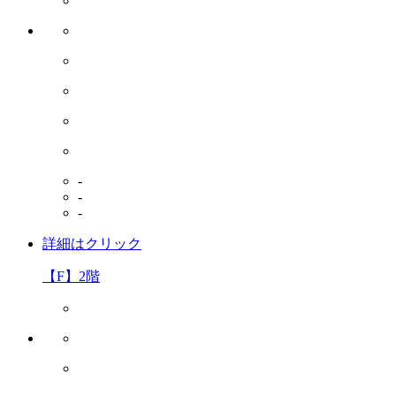
-
-
-
詳細はクリック
【F】2階