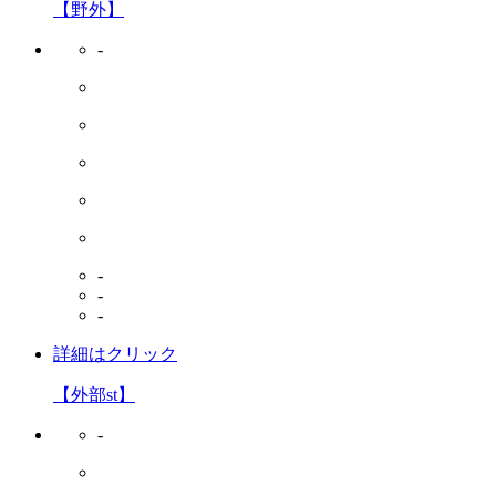
【野外】
-
-
-
-
詳細はクリック
【外部st】
-