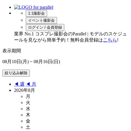
1:1撮影会
イベント撮影会
ログイン / 会員登録
業界 No.1 コスプレ撮影会のParallel | モデルのスケジュ
ールを見ながら簡単予約！無料会員登録は
こちら
!
表示期間
08月10日(月)
~ 08月16日(日)
◀︎ 週
◀︎ 月
2026年8月
月
火
水
木
金
土