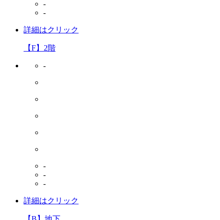
-
-
詳細はクリック
【F】2階
-
-
-
-
詳細はクリック
【B】地下