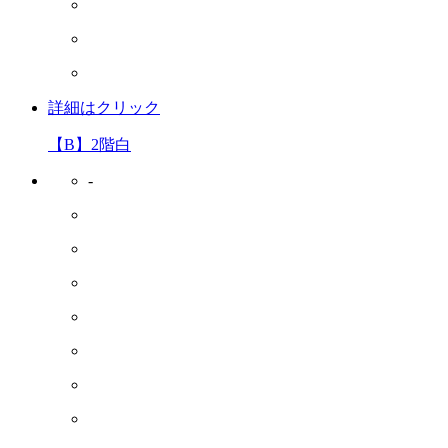
詳細はクリック
【B】2階白
-