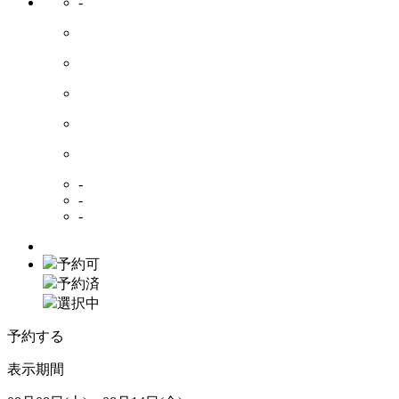
-
-
-
-
予約可
予約済
選択中
予約する
表示期間