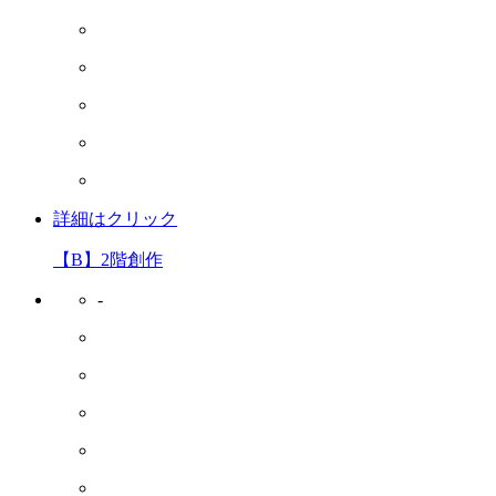
詳細はクリック
【B】2階創作
-