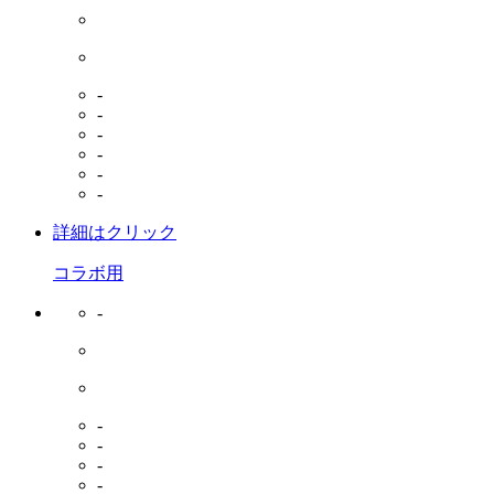
-
-
-
-
-
-
詳細はクリック
コラボ用
-
-
-
-
-