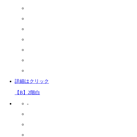
詳細はクリック
【B】2階白
-