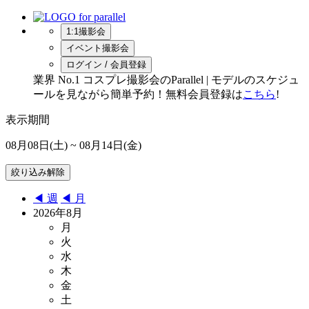
1:1撮影会
イベント撮影会
ログイン / 会員登録
業界 No.1 コスプレ撮影会のParallel | モデルのスケジュ
ールを見ながら簡単予約！無料会員登録は
こちら
!
表示期間
08月08日(土)
~ 08月14日(金)
◀︎ 週
◀︎ 月
2026年8月
月
火
水
木
金
土