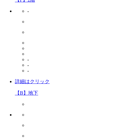
-
-
-
-
詳細はクリック
【B】地下