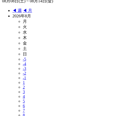
08月08日(土) ~ 08月14日(金)
◀︎ 週
◀︎ 月
2026年8月
月
火
水
木
金
土
日
-5
-4
-3
-2
-1
1
2
3
4
5
6
7
8