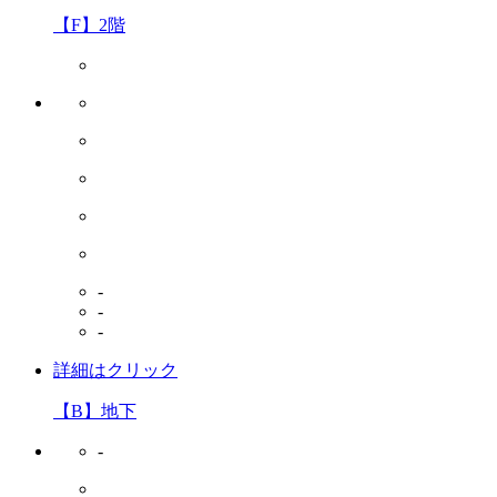
【F】2階
-
-
-
詳細はクリック
【B】地下
-