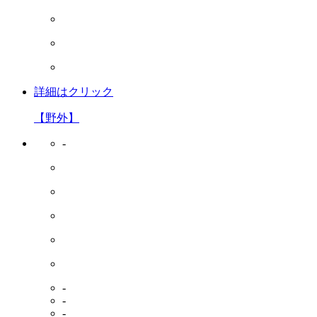
詳細はクリック
【野外】
-
-
-
-