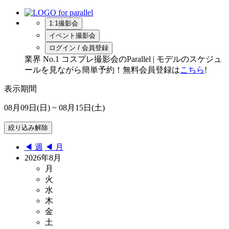
1:1撮影会
イベント撮影会
ログイン / 会員登録
業界 No.1 コスプレ撮影会のParallel | モデルのスケジュ
ールを見ながら簡単予約！無料会員登録は
こちら
!
表示期間
08月09日(日)
~ 08月15日(土)
◀︎ 週
◀︎ 月
2026年8月
月
火
水
木
金
土