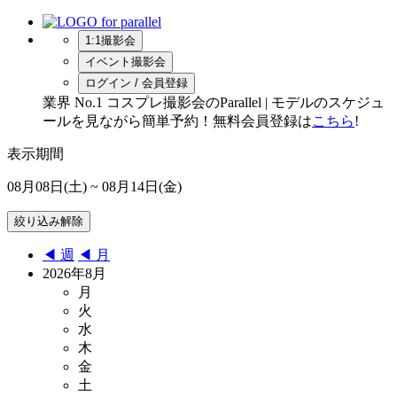
1:1撮影会
イベント撮影会
ログイン / 会員登録
業界 No.1 コスプレ撮影会のParallel | モデルのスケジュ
ールを見ながら簡単予約！無料会員登録は
こちら
!
表示期間
08月08日(土)
~ 08月14日(金)
◀︎ 週
◀︎ 月
2026年8月
月
火
水
木
金
土