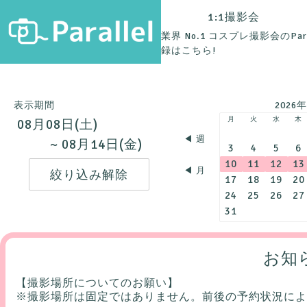
1:1撮影会
業界 No.1 コスプレ撮影会のP
録は
こちら
!
表示期間
2026
月
火
水
木
08月08日(土)
◀︎ 週
~ 08月14日(金)
3
4
5
6
10
11
12
13
◀︎ 月
17
18
19
20
24
25
26
27
31
お知
【撮影場所についてのお願い】
※撮影場所は固定ではありません。前後の予約状況によ