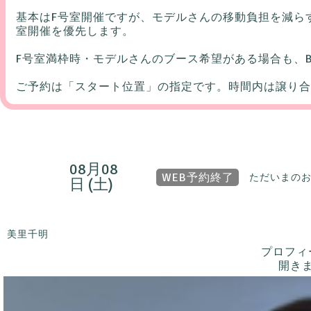
基本はF号室開催ですが、モデルさんの移動負担を減ら
室開催を優先します。
F号室満枠時・モデルさんのブース希望がある場合も、
ご予約は「スタート位置」の指定です。時間内は譲り合
08月08
WEB予約終了
ただいまの
日 (土)
美里千明
プロフィ
開き