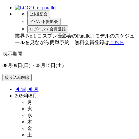
1:1撮影会
イベント撮影会
ログイン / 会員登録
業界 No.1 コスプレ撮影会のParallel | モデルのスケジュ
ールを見ながら簡単予約！無料会員登録は
こちら
!
表示期間
08月09日(日)
~ 08月15日(土)
◀︎ 週
◀︎ 月
2026年8月
月
火
水
木
金
土