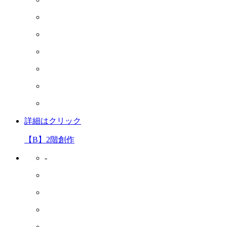
詳細はクリック
【B】2階創作
-