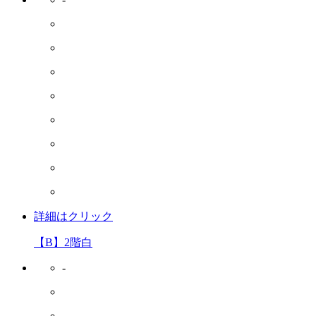
詳細はクリック
【B】2階白
-