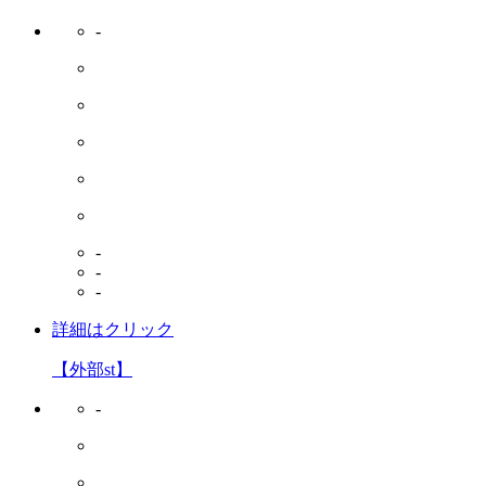
-
-
-
-
詳細はクリック
【外部st】
-