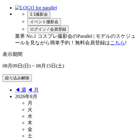
1:1撮影会
イベント撮影会
ログイン / 会員登録
業界 No.1 コスプレ撮影会のParallel | モデルのスケジュ
ールを見ながら簡単予約！無料会員登録は
こちら
!
表示期間
08月09日(日)
~ 08月15日(土)
◀︎ 週
◀︎ 月
2026年8月
月
火
水
木
金
土