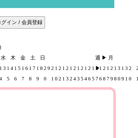
ログイン / 会員登録
月
水
木
金
土
日
週 ▶︎
月
1
3
1
4
1
5
1
6
1
7
1
8
2
9
2
1
2
1
2
1
2
1
2
1
2
1
▶︎
2
1
2
1
2
1
3
1
3
2
4
5
6
7
8
9
0
1
0
2
1
3
2
4
3
5
4
6
5
7
6
8
7
9
8
0
9
1
0