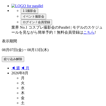
1:1撮影会
イベント撮影会
ログイン / 会員登録
業界 No.1 コスプレ撮影会のParallel | モデルのスケジュ
ールを見ながら簡単予約！無料会員登録は
こちら
!
表示期間
08月07日(金)
~ 08月13日(木)
◀︎ 週
◀︎ 月
2026年8月
月
火
水
木
金
土