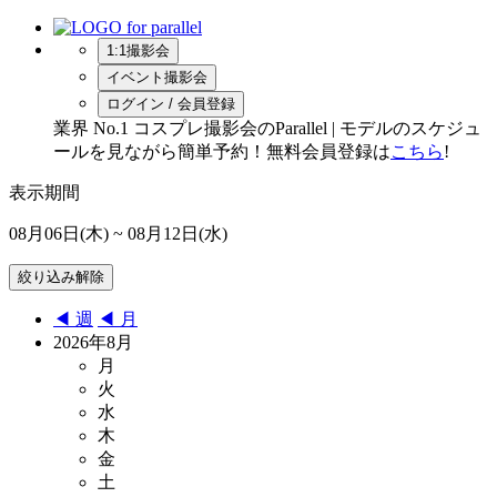
1:1撮影会
イベント撮影会
ログイン / 会員登録
業界 No.1 コスプレ撮影会のParallel | モデルのスケジュ
ールを見ながら簡単予約！無料会員登録は
こちら
!
表示期間
08月06日(木)
~ 08月12日(水)
◀︎ 週
◀︎ 月
2026年8月
月
火
水
木
金
土