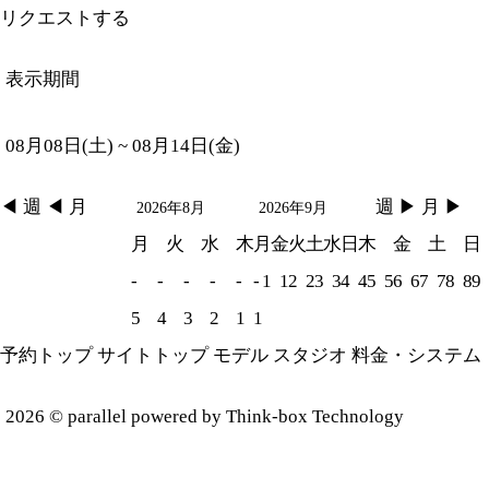
リクエストする
表示期間
08月08日(土) ~ 08月14日(金)
◀︎ 週
◀︎ 月
週 ▶︎
月 ▶︎
2026年8月
2026年9月
月
火
水
木
月
金
火
土
水
日
木
金
土
日
-
-
-
-
-
-
1
1
2
2
3
3
4
4
5
5
6
6
7
7
8
8
9
5
4
3
2
1
1
予約トップ
サイトトップ
モデル
スタジオ
料金・システム
2026 ©
parallel
powered by Think-box Technology