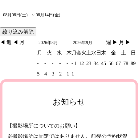
08月08日(土)
~ 08月14日(金)
◀︎ 週
◀︎ 月
週 ▶︎
月 ▶︎
2026年8月
2026年9月
月
火
水
木
月
金
火
土
水
日
木
金
土
日
-
-
-
-
-
-
1
1
2
2
3
3
4
4
5
5
6
6
7
7
8
8
9
5
4
3
2
1
1
お知らせ
【撮影場所についてのお願い】
※撮影場所は固定ではありません。前後の予約状況