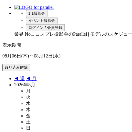
1:1撮影会
イベント撮影会
ログイン / 会員登録
業界 No.1 コスプレ撮影会のParallel | モデルの
表示期間
08月06日(木)
~ 08月12日(水)
◀︎ 週
◀︎ 月
2026年8月
月
火
水
木
金
土
日