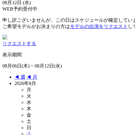
08月12日 (水)
WEB予約受付中
申し訳ございませんが、この日はスケジュールが確定してい
ご希望モデルがお決まりの方は
モデルの出演をリクエスト
し
リクエストする
表示期間
08月06日(木) ~ 08月12日(水)
◀︎ 週
◀︎ 月
2026年8月
月
火
水
木
金
土
日
-5